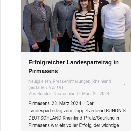
Erfolgreicher Landesparteitag in
Pirmasens
Neuigkeiten
,
Pressemitteilungen
,
Rheinland
gestalten
,
Vor Ort
Von
Bündnis Deutschland
März 26, 2024
Pirmasens, 23. März 2024 – Der
Landesparteitag vom Doppelverband BÜNDNIS
DEUTSCHLAND Rheinland-Pfalz/Saarland in
Pirmasens war ein voller Erfolg, der wichtige