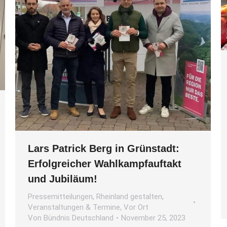
Lars Patrick Berg in Grünstadt:
Erfolgreicher Wahlkampfauftakt
und Jubiläum!
Pressemitteilungen
,
Rheinland gestalten
,
Veranstaltungen & Termine
,
Vor Ort
Von
Bündnis Deutschland
November 25, 2023