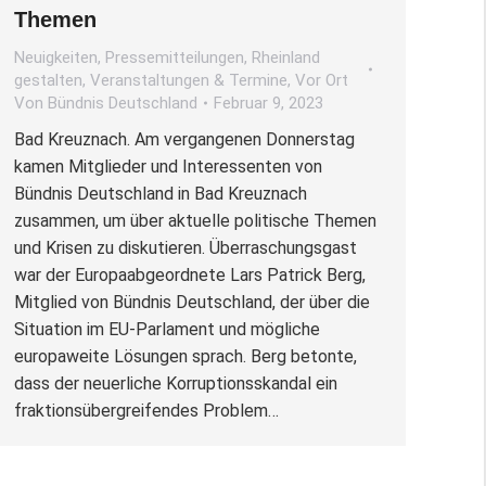
Themen
Neuigkeiten
,
Pressemitteilungen
,
Rheinland
gestalten
,
Veranstaltungen & Termine
,
Vor Ort
Von
Bündnis Deutschland
Februar 9, 2023
Bad Kreuznach. Am vergangenen Donnerstag
kamen Mitglieder und Interessenten von
Bündnis Deutschland in Bad Kreuznach
zusammen, um über aktuelle politische Themen
und Krisen zu diskutieren. Überraschungsgast
war der Europaabgeordnete Lars Patrick Berg,
Mitglied von Bündnis Deutschland, der über die
Situation im EU-Parlament und mögliche
europaweite Lösungen sprach. Berg betonte,
dass der neuerliche Korruptionsskandal ein
fraktionsübergreifendes Problem…