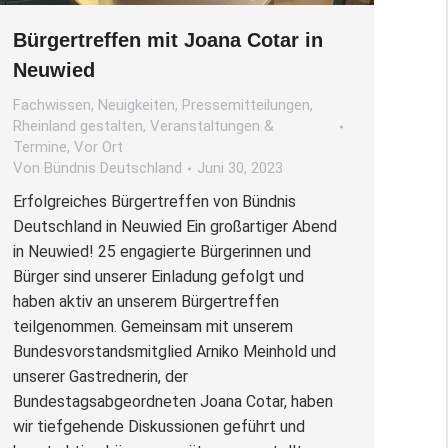
Bürgertreffen mit Joana Cotar in
Neuwied
Fachwissen
,
Neuigkeiten
,
Pressemitteilungen
,
Rheinland gestalten
,
Veranstaltungen &
Termine
,
Vor Ort
Von
Bündnis Deutschland
Juni 30, 2023
Erfolgreiches Bürgertreffen von Bündnis
Deutschland in Neuwied Ein großartiger Abend
in Neuwied! 25 engagierte Bürgerinnen und
Bürger sind unserer Einladung gefolgt und
haben aktiv an unserem Bürgertreffen
teilgenommen. Gemeinsam mit unserem
Bundesvorstandsmitglied Arniko Meinhold und
unserer Gastrednerin, der
Bundestagsabgeordneten Joana Cotar, haben
wir tiefgehende Diskussionen geführt und