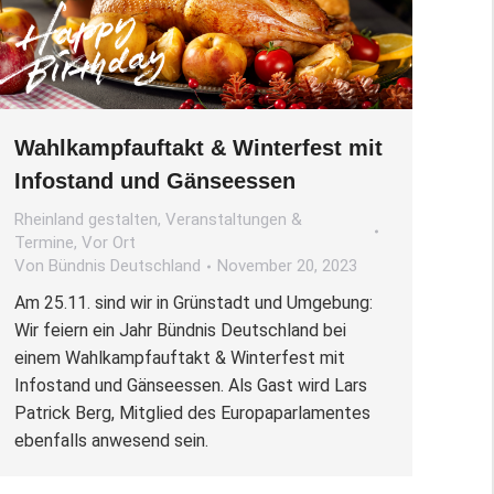
Wahlkampfauftakt & Winterfest mit
Infostand und Gänseessen
Rheinland gestalten
,
Veranstaltungen &
Termine
,
Vor Ort
Von
Bündnis Deutschland
November 20, 2023
Am 25.11. sind wir in Grünstadt und Umgebung:
Wir feiern ein Jahr Bündnis Deutschland bei
einem Wahlkampfauftakt & Winterfest mit
Infostand und Gänseessen. Als Gast wird Lars
Patrick Berg, Mitglied des Europaparlamentes
ebenfalls anwesend sein.