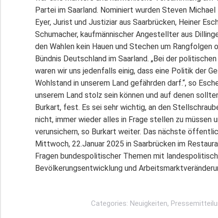
Partei im Saarland. Nominiert wurden Steven Michael 
Eyer, Jurist und Justiziar aus Saarbrücken, Heiner E
Schumacher, kaufmännischer Angestellter aus Dillingen
den Wahlen kein Hauen und Stechen um Rangfolgen od
Bündnis Deutschland im Saarland. „Bei der politischen
waren wir uns jedenfalls einig, dass eine Politik der
Wohlstand in unserem Land gefährden darf.“, so Eschenb
unserem Land stolz sein können und auf denen sollten 
Burkart, fest. Es sei sehr wichtig, an den Stellschraub
nicht, immer wieder alles in Frage stellen zu müssen
verunsichern, so Burkart weiter. Das nächste öffentl
Mittwoch, 22.Januar 2025 in Saarbrücken im Restauran
Fragen bundespolitischer Themen mit landespolitisch
Bevölkerungsentwicklung und Arbeitsmarktveränderun
Categories:
Neuigkeiten
,
Pressemitteil