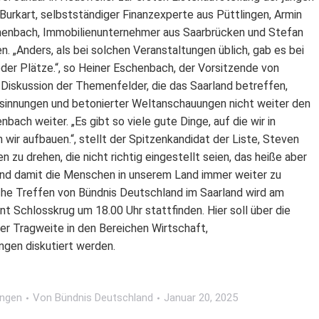
Burkart, selbstständiger Finanzexperte aus Püttlingen, Armin
schenbach, Immobilienunternehmer aus Saarbrücken und Stefan
. „Anders, als bei solchen Veranstaltungen üblich, gab es bei
er Plätze.“, so Heiner Eschenbach, der Vorsitzende von
 Diskussion der Themenfelder, die das Saarland betreffen,
 Gesinnungen und betonierter Weltanschauungen nicht weiter den
ach weiter. „Es gibt so viele gute Dinge, auf die wir in
wir aufbauen.“, stellt der Spitzenkandidat der Liste, Steven
en zu drehen, die nicht richtig eingestellt seien, das heiße aber
 und damit die Menschen in unserem Land immer weiter zu
iche Treffen von Bündnis Deutschland im Saarland wird am
t Schlosskrug um 18.00 Uhr stattfinden. Hier soll über die
er Tragweite in den Bereichen Wirtschaft,
gen diskutiert werden.
ungen
Von
Bündnis Deutschland
Januar 20, 2025