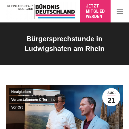
JETZT
MITGLIED
WERDEN
Bürgersprechstunde in
Ludwigshafen am Rhein
Sie befinden sich hier:
Neuigkeiten
AUG.
21
Veranstaltungen & Termine
Vor Ort